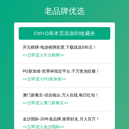
遥想公瑾当年，小乔初嫁了，雄姿英发。
羽扇纶巾，谈笑间，樯橹灰飞烟灭。
故国神游，多情应笑我，早生华发。
人生如梦，一尊还酹江月。